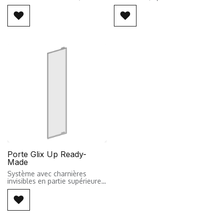
dimension donnée correspond
35MM, pour une tablette ou
à la dimension externe totale
verre de maximum 12MM
de la barre de penderie,
d'épaisseur.
comprenant les attaches de
penderies.
Pour calculer la dimensions de
la tablette interne,
Pour calculer l'entraxe de la
(Longueur/Profondeur - 15MM)
barre de penderie Entraxe =
Largeur custom - 14MM
Porte Glix Up Ready-
Made
Système avec charnières
invisibles en partie supérieure
et inférieure