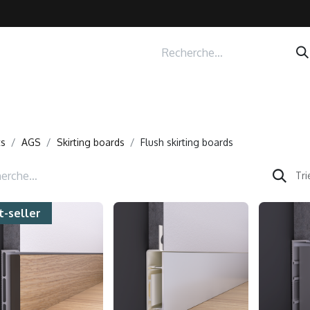
I
ts
AGS
Skirting boards
Flush skirting boards
Tri
t-seller