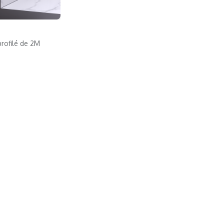
rofilé de 2M
ncastrement
pré-percé en
pour carrelage,
ierre naturelle,
lm de protection.
2000 mm, hauteur
fondeur 15 mm,
maximale de
mm.