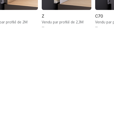
Z
C70
par profilé de 2M
Vendu par profilé de 2,3M
Vendu par p
é d’encastrement pour
Profil de plinthe creuse en
Profilé d’e
 affleurante pré-percé
PVC, encastrée, pour
affleurant 
loisons sèches et
construction sèche.
aluminium 
rie, incluant film de
Longueur 2300 mm, hauteur
brique ou p
ion.
de plinthe visible: env. 60 mm,
incluant fi
ur 2000 mm, hauteur
pour plaques de plâtre 10-
Longueur 
0 / 80 mm (80 mm
12,5-15MM, profil adapté pour
70 mm, pro
ment pour
la pose de plinthes en bois,
épaisseur 
erie), profondeur 15
en céramique ou pour le
plinthe 12 
aisseur maximale de
cache en aluminium à clipser
e 9 mm.
(système Klick IN)