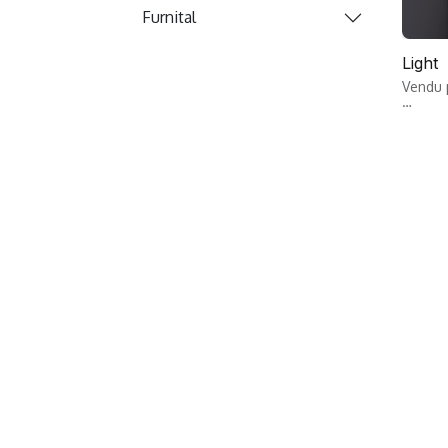
Furnital
Light
Vendu 
Profil
plinthe
pour c
maçonne
protect
Longue
46 / 6
unique
maçonn
mm, ép
plinth